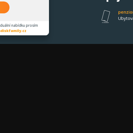
penzio
Ubytov
iduální nabídku prosím
diskfamily.cz