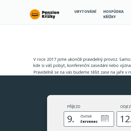
Krizky
UBYTOVÁNÍ
HOSPŮDKA
KŘÍŽKY
V roce 2017 jsme ukončili pravidelný provoz. Samo
kde si váš pobyt, konferenční zasedání nebo význ
Pravidelně se na vás budeme těšit zase na jaře v r
PŘÍJEZD
ODJE
9.
12
čtvrtek
červenec