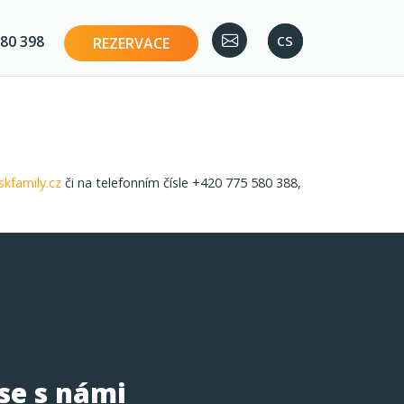
en
cs
80 398
REZERVACE
kfamily.cz
či na telefonním čísle +420 775 580 388,
 se s námi