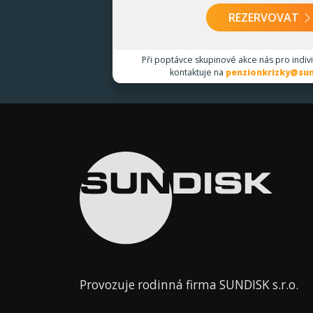
REZERVOVAT
Při poptávce skupinové akce nás pro indiv
kontaktuje na
penzionkrizky@sun
Provozuje rodinná firma SUNDISK s.r.o.