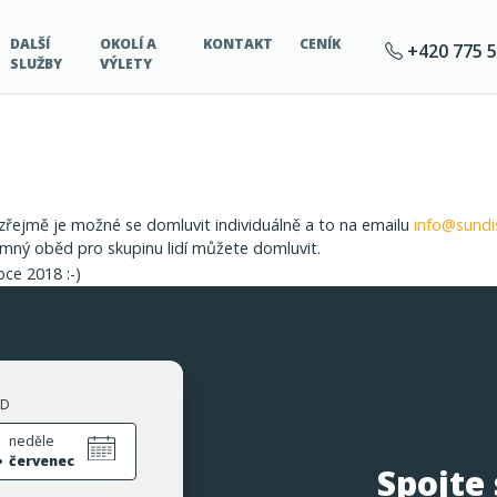
DALŠÍ
OKOLÍ A
KONTAKT
CENÍK
+420 775 5
SLUŽBY
VÝLETY
zřejmě je možné se domluvit individuálně a to na emailu
info@sundis
amný oběd pro skupinu lidí můžete domluvit.
oce 2018 :-)
ZD
.
neděle
červenec
Spojte