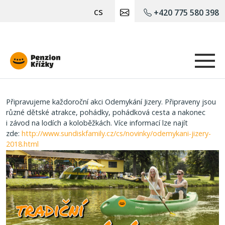
cs
+420 775 580 398
Krizky
Připravujeme každoroční akci Odemykání Jizery. Připraveny jsou
různé dětské atrakce, pohádky, pohádková cesta a nakonec
i závod na lodích a koloběžkách. Více informací lze najít
zde:
http://www.sundiskfamily.cz/cs/novinky/odemykani-jizery-
2018.html