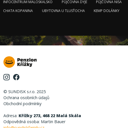
INFOCENTRUM MALOSKALSKO
PŮJČOVNA DYJE
PŮJČOVNA NISA
CHATA KOPANINA
UBYTOVNA U TLUSŤOCHA
KEMP DOLÁNKY
© SUNDISK s.r.o. 2025
Ochrana osobních údajů
Obchodní podmínky
Adresa:
Křížky 273, 468 22 Malá Skála
Odpovědná osoba: Martin Bauer
info@sundiskfamily.cz