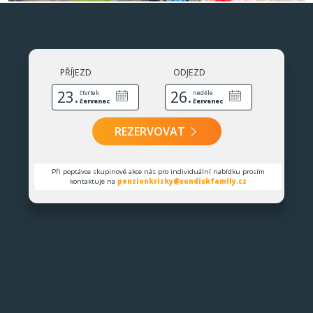
PŘÍJEZD
ODJEZD
23.
26.
čtvrtek
neděle
červenec
červenec
REZERVOVAT
Při poptávce skupinové akce nás pro individuální nabídku prosím
kontaktuje na
penzionkrizky@sundiskfamily.cz