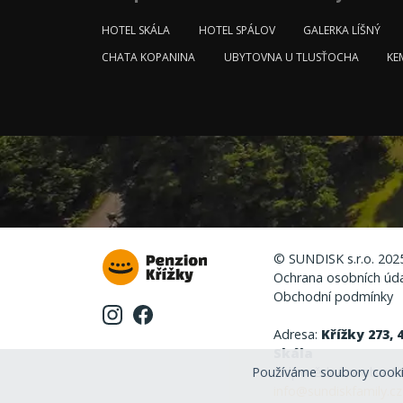
HOTEL SKÁLA
HOTEL SPÁLOV
GALERKA LÍŠNÝ
CHATA KOPANINA
UBYTOVNA U TLUSŤOCHA
KE
© SUNDISK s.r.o. 202
Ochrana osobních úd
Obchodní podmínky
Adresa:
Křížky 273, 
Skála
Používáme soubory cooki
Odpovědná osoba: Ma
info@sundiskfamily.cz