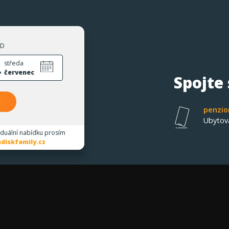
ZD
.
středa
červenec
Spojte
penzio
Ubytov
iduální nabídku prosím
diskfamily.cz