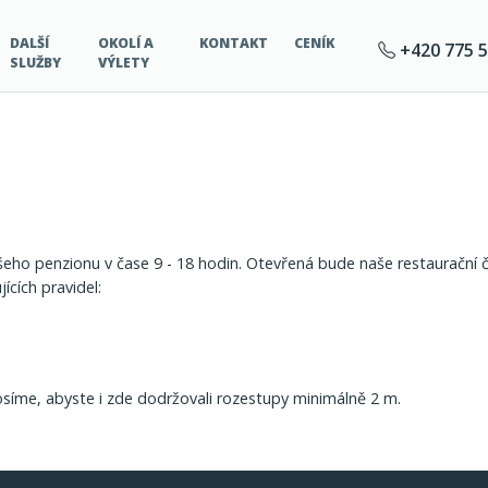
DALŠÍ
OKOLÍ A
KONTAKT
CENÍK
+420 775 5
SLUŽBY
VÝLETY
eho penzionu v čase 9 - 18 hodin. Otevřená bude naše restaurační 
cích pravidel:
osíme, abyste i zde dodržovali rozestupy minimálně 2 m.