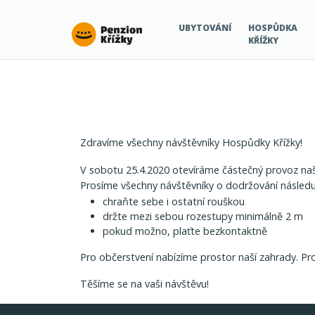
Krizky
UBYTOVÁNÍ
HOSPŮDKA
KŘÍŽKY
Zdravíme všechny návštěvníky Hospůdky Křížky!
V sobotu 25.4.2020 otevíráme částečný provoz naš
Prosíme všechny návštěvníky o dodržování následují
chraňte sebe i ostatní rouškou
držte mezi sebou rozestupy minimálně 2 m
pokud možno, plaťte bezkontaktně
Pro občerstvení nabízíme prostor naší zahrady. Pr
Těšíme se na vaši návštěvu!