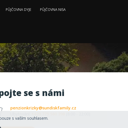
PŮJČOVNA DYJE
PŮJČOVNA NISA
pojte se s námi
penzionkrizky@sundiskfamily.cz
Ubytování:
+420 775 580 398
(8:00 - 22:00)
pouze s vaším souhlasem.