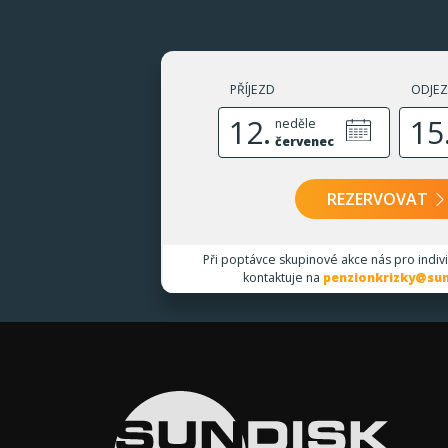
PŘÍJEZD
ODJE
12.
15
neděle
červenec
REZERVOVAT
Při poptávce skupinové akce nás pro indiv
kontaktuje na
penzionkrizky@sun