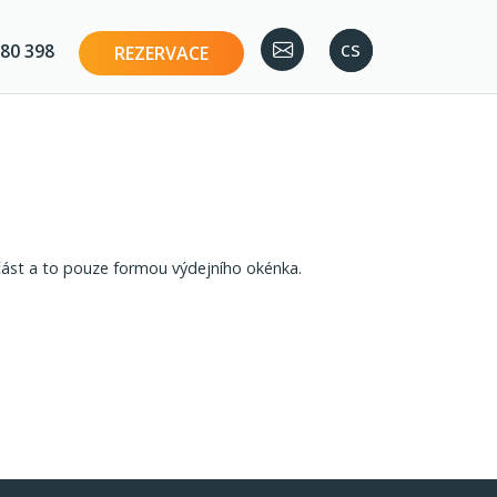
en
cs
80 398
REZERVACE
část a to pouze formou výdejního okénka.