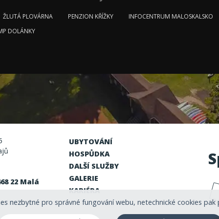
ŽLUTÁ PLOVÁRNA
PENZION KŘÍŽKY
INFOCENTRUM MALOSKALSKO
MP DOLÁNKY
5
UBYTOVÁNÍ
ajů
S
HOSPŮDKA
DALŠÍ SLUŽBY
GALERIE
468 22 Malá
KARIÉRA
es nezbytné pro správné fungování webu, netechnické cookies pak 
rtin Bauer